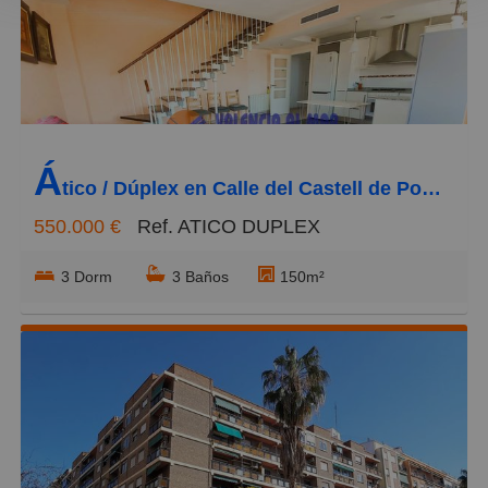
Baratos
Caros
Pequeños
Á
Grandes
tico / Dúplex en Calle del Castell de Pop 2, La Punta
550.000 €
Ref. ATICO DUPLEX
3 Dorm
3 Baños
150m²