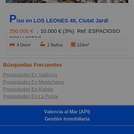
P
iso en LOS LEONES 48, Ciutat Jardí
350.000 €
↓
10.000 € (3%)
Ref. ESPACIOSO
CON VISTAS
4 Dorm
2 Baños
124m²
Búsquedas Frecuentes
Propiedades En València
Propiedades En Montichelvo
Propiedades En Algirós
Propiedades En La Punta
Valencia al Mar (API)
Gestión inmobiliaria