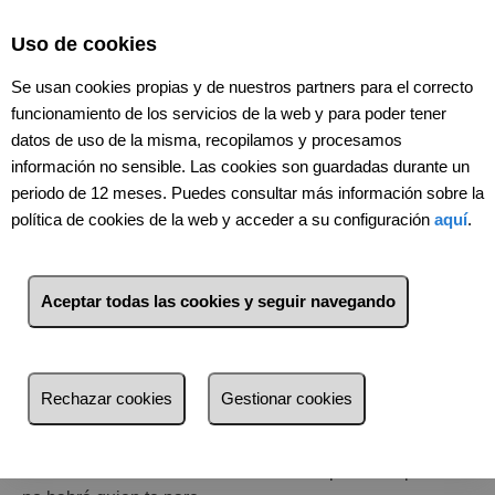
Select Language
▼
Uso de cookies
Se usan cookies propias y de nuestros partners para el correcto
funcionamiento de los servicios de la web y para poder tener
datos de uso de la misma, recopilamos y procesamos
información no sensible. Las cookies son guardadas durante un
periodo de 12 meses. Puedes consultar más información sobre la
política de cookies de la web y acceder a su configuración
aquí
.
C
onstruirte un futuro
Aceptar todas las cookies y seguir navegando
Si quieres formar parte de un grupo con experiencia y
aprender de manos de profesionales, bienvenido.
Rechazar cookies
Gestionar cookies
Emprende una carrera en la que tu esfuerzo te reportará
beneficios directos. Una vez cierres tu primera operación