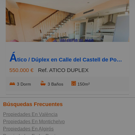
Menos reciente
Baratos
Caros
Pequeños
Á
Grandes
tico / Dúplex en Calle del Castell de Pop 2, La Punta
550.000 €
Ref. ATICO DUPLEX
3 Dorm
3 Baños
150m²
Búsquedas Frecuentes
Propiedades En València
Propiedades En Montichelvo
Propiedades En Algirós