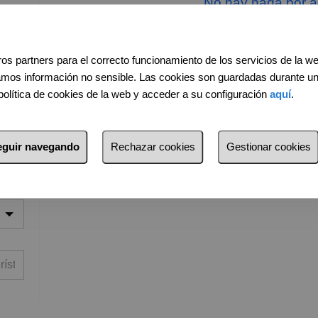
No hay nada por aq
Volver a buscar
O prueba a ampliar tu búsqueda modi
os partners para el correcto funcionamiento de los servicios de la w
amos información no sensible. Las cookies son guardadas durante u
política de cookies de la web y acceder a su configuración
aquí
.
seguir navegando
Rechazar cookies
Gestionar cookies